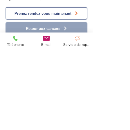
Prenez rendez-vous maintenant
Retour aux cancers
Téléphone
E-mail
Service de rappel
LIVRE DU DR. WOLF
Lire le livre
“Innovations in biological cancer
therapy“
dans sa deuxième édition
En savoir plus
© Centre d'hyperthermie de Hanovre
|
Oskar-