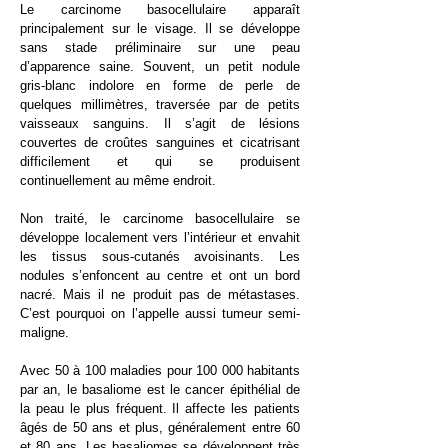
Le carcinome basocellulaire apparaît
principalement sur le visage. Il se développe
sans stade préliminaire sur une peau
d’apparence saine. Souvent, un petit nodule
gris-blanc indolore en forme de perle de
quelques millimètres, traversée par de petits
vaisseaux sanguins. Il s’agit de lésions
couvertes de croûtes sanguines et cicatrisant
difficilement et qui se produisent
continuellement au même endroit.
Non traité, le carcinome basocellulaire se
développe localement vers l’intérieur et envahit
les tissus sous-cutanés avoisinants. Les
nodules s’enfoncent au centre et ont un bord
nacré. Mais il ne produit pas de métastases.
C’est pourquoi on l’appelle aussi tumeur semi-
maligne.
​Avec 50 à 100 maladies pour 100 000 habitants
par an, le basaliome est le cancer épithélial de
la peau le plus fréquent. Il affecte les patients
âgés de 50 ans et plus, généralement entre 60
et 80 ans. Les basaliomes se développent très