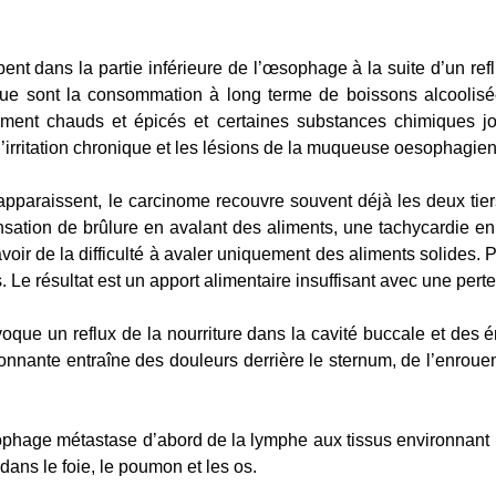
t dans la partie inférieure de l’œsophage à la suite d’un ref
que sont la consommation à long terme de boissons alcoolisé
èrement chauds et épicés et certaines substances chimiques j
’irritation chronique et les lésions de la muqueuse oesophagie
apparaissent, le carcinome recouvre souvent déjà les deux tie
sation de brûlure en avalant des aliments, une tachycardie e
avoir de la difficulté à avaler uniquement des aliments solides. 
 Le résultat est un apport alimentaire insuffisant avec une pert
ue un reflux de la nourriture dans la cavité buccale et des é
nnante entraîne des douleurs derrière le sternum, de l’enrouem
ophage métastase d’abord de la lymphe aux tissus environnant 
 dans le foie, le poumon et les os.