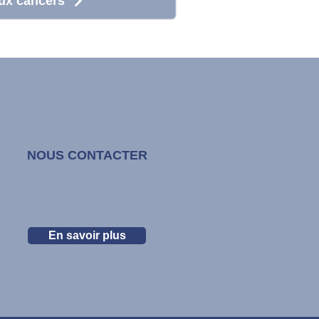
ux cancers
NOUS CONTACTER
Nous vous répondrons avec un
protocole thérapeutique détaillé.
En savoir plus