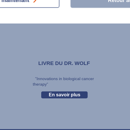
 maintenant
Retour a
LIVRE DU DR. WOLF
Lire le livre
“Innovations in biological cancer
therapy“
dans sa deuxième édition
En savoir plus