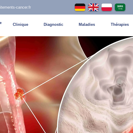
itements-cancer.fr
Clinique
Diagnostic
Maladies
Thérapies