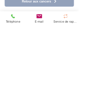
Retour aux cancers
Téléphone
E-mail
Service de rappel
LIVRE DU DR. WOLF
Lire le livre
“Innovations in biological cancer
therapy“
dans sa deuxième édition
En savoir plus
© Centre d'hyperthermie de Hanovre
|
Oskar-
Winter-Str. 9,
30161 Hanovre
|
Tel:
+49 511 66
30 28
|
E-Mail:
info@traitements-cancer.fr
Contact
FAQ