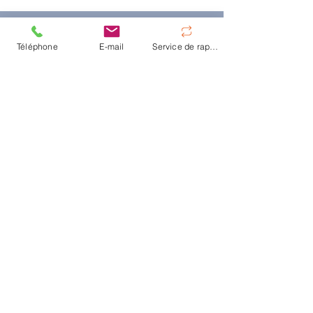
Téléphone
E-mail
Service de rappel
LIVRE DU DR. WOLF
Lire le livre
“Innovations in biological cancer
therapy“
dans sa deuxième édition
En savoir plus
© Centre d'hyperthermie de Hanovre
|
Oskar-
Winter-Str. 9,
30161 Hanovre
|
Tel:
+49 511 66
30 28
|
E-Mail:
info@traitements-cancer.fr
Contact
FAQ
Déclaration d’accessibilité