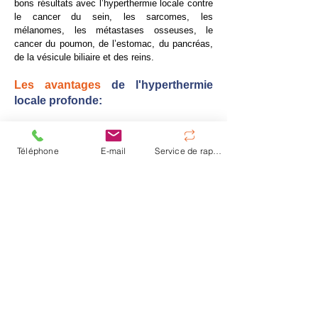
bons résultats avec l’hyperthermie locale contre
le cancer du sein, les sarcomes, les
mélanomes, les métastases osseuses, le
cancer du poumon, de l’estomac, du pancréas,
de la vésicule biliaire et des reins.
Les avantages
de l'hyperthermie
locale profonde:
Activation des thérapies géniques
Hausse des taux de rémission
Téléphone
E-mail
Service de rappel
Pas d’anesthésie ni d’effets secondaires
Traitement en ambulatoire
Augmentation des taux de survie
Prenez rendez-vous maintenant
Retour à l'hyperthermie