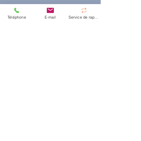
Téléphone
E-mail
Service de rappel
LIVRE DU DR. WOLF
Lire le livre
“Innovations in biological cancer
therapy“
dans sa deuxième édition
En savoir plus
© Centre d'hyperthermie de Hanovre
|
Oskar-
Winter-Str. 9,
30161 Hanovre
|
Tel:
+49 511 66
30 28
|
E-Mail:
info@traitements-cancer.fr
Contact
FAQ
Déclaration d’accessibilité
Mentions légales