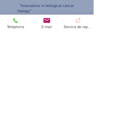
Lire le livre
“Innovations in biological cancer
therapy“
dans sa deuxième édition
En savoir plus
Téléphone
E-mail
Service de rappel
© Centre d'hyperthermie de Hanovre
|
Oskar-
Winter-Str. 9,
30161 Hanovre
|
Tel:
+49 511 66
30 28
|
E-Mail:
info@traitements-cancer.fr
Contact
FAQ
Déclaration d’accessibilité
Mentions légales
Politique de confidentialité (EN)