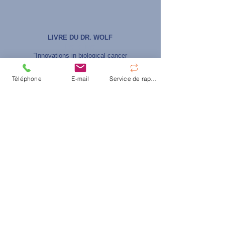
LIVRE DU DR. WOLF
Lire le livre
“Innovations in biological cancer
therapy“
dans sa deuxième édition
Téléphone
E-mail
Service de rappel
En savoir plus
© Centre d'hyperthermie de Hanovre
|
Oskar-
Winter-Str. 9,
30161 Hanovre
|
Tel:
+49 511 66
30 28
|
E-Mail:
info@traitements-cancer.fr
Contact
FAQ
Déclaration d’accessibilité
Mentions légales
Politique de confidentialité (EN)