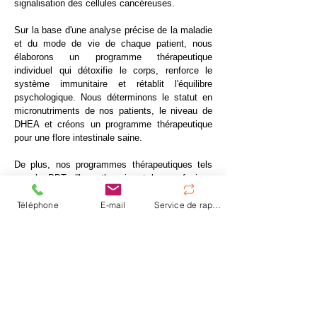
signalisation des cellules cancéreuses.
Sur la base d'une analyse précise de la maladie
et du mode de vie de chaque patient, nous
élaborons un programme thérapeutique
individuel qui détoxifie le corps, renforce le
système immunitaire et rétablit l'équilibre
psychologique. Nous déterminons le statut en
micronutriments de nos patients, le niveau de
DHEA et créons un programme thérapeutique
pour une flore intestinale saine.
De plus, nos programmes thérapeutiques tels
que la PDT, l'hyperthermie et les perfusions
d'oxygène de haute intensité sont utilisés pour
Téléphone
E-mail
Service de rappel
modifier fondamentalement le métabolisme,
permettre à l'inflammation chronique des tissus
adipeux de s'atténuer et finalement affamer la
tumeur et ainsi empêcher sa propagation par
métastases.
Prenez rendez-vous maintenant