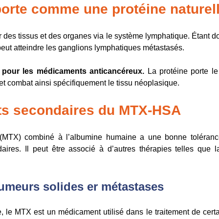
rte comme une protéine naturel
ir des tissus et des organes via le système lymphatique. Étan
peut atteindre les ganglions lymphatiques métastasés.
l pour les médicaments anticancéreux.
La protéine porte le 
, et combat ainsi spécifiquement le tissu néoplasique.
fets secondaires du MTX-HSA
e (MTX) combiné à l’albumine humaine a une bonne tolérance 
ires. Il peut être associé à d’autres thérapies telles que l
 tumeurs solides er métastases
, le MTX est un médicament utilisé dans le traitement de certa