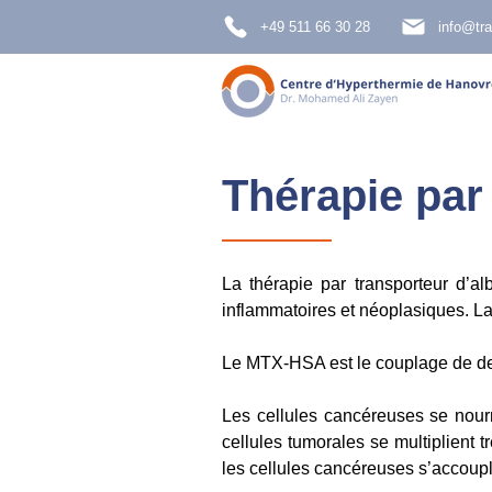
+49 511 66 30 28
info@tra
Thérapie par
La thérapie par transporteur d’a
inflammatoires et néoplasiques. L
Le MTX-HSA est le couplage de deu
Les cellules cancéreuses se nour
cellules tumorales se multiplient 
les cellules cancéreuses s’accou