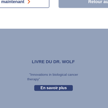
 maintenant
Retour au
LIVRE DU DR. WOLF
Lire le livre
“Innovations in biological cancer
therapy“
dans sa deuxième édition
En savoir plus