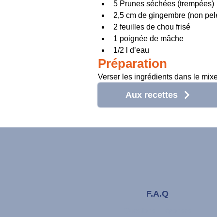
5 Prunes séchées (trempées)
2,5 cm de gingembre (non pel
2 feuilles de chou frisé
1 poignée de mâche
1/2 l d’eau
Préparation
Verser les ingrédients dans le mix
Aux recettes
F.A.Q
Questions – réponses