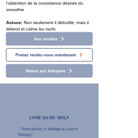
l’obtention de la consistance désirée du 
smoothie.
Astuce:
 Non seulement il détoxifie, mais il 
détend et calme les nerfs.
Aux recettes
Prenez rendez-vous maintenant
Retour aux thérapies
LIVRE DU DR. WOLF
Lire le livre
“Innovations in biological cancer
therapy“
dans sa deuxième édition