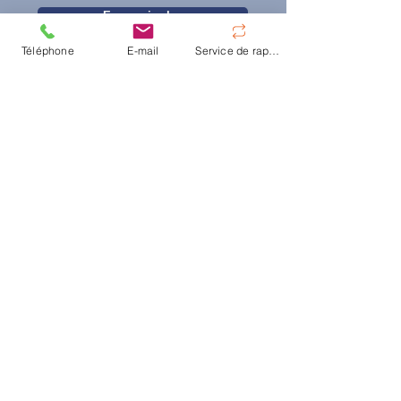
En savoir plus
Téléphone
E-mail
Service de rappel
© Centre d'hyperthermie de Hanovre
|
Oskar-
Winter-Str. 9,
30161 Hanovre
|
Tel:
+49 511 66
30 28
|
E-Mail:
info@traitements-cancer.fr
Contact
FAQ
Déclaration d’accessibilité
Mentions légales
Politique de confidentialité (EN)